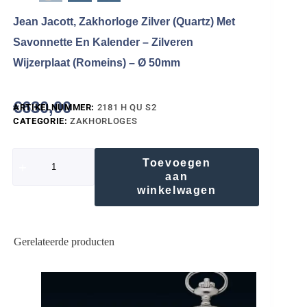
Jean Jacott, Zakhorloge Zilver (Quartz) Met
Savonnette En Kalender – Zilveren
Wijzerplaat (Romeins) – Ø 50mm
€
630,00
ARTIKELNUMMER:
2181 H QU S2
CATEGORIE:
ZAKHORLOGES
Toevoegen
aan
winkelwagen
Gerelateerde producten