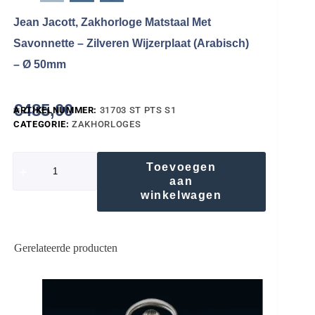
Jean Jacott, Zakhorloge Matstaal Met
Savonnette – Zilveren Wijzerplaat (Arabisch)
– Ø 50mm
€
485,00
ARTIKELNUMMER:
31703 ST PTS S1
CATEGORIE:
ZAKHORLOGES
Toevoegen
aan
winkelwagen
Gerelateerde producten