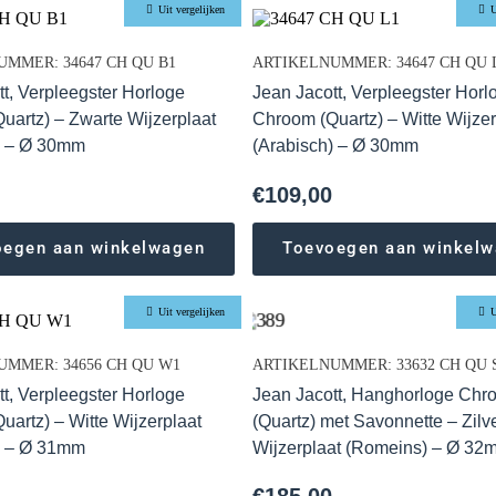
Uit vergelijken
U
MMER: 34647 CH QU B1
ARTIKELNUMMER: 34647 CH QU 
tt, Verpleegster Horloge
Jean Jacott, Verpleegster Horl
uartz) – Zwarte Wijzerplaat
Chroom (Quartz) – Witte Wijzer
) – Ø 30mm
(Arabisch) – Ø 30mm
€
109,00
oegen aan winkelwagen
Toevoegen aan winkel
Uit vergelijken
U
UMMER: 34656 CH QU W1
ARTIKELNUMMER: 33632 CH QU 
tt, Verpleegster Horloge
Jean Jacott, Hanghorloge Chr
uartz) – Witte Wijzerplaat
(Quartz) met Savonnette – Zilv
) – Ø 31mm
Wijzerplaat (Romeins) – Ø 32