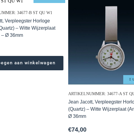
MMER: 34677-B ST QU W1
tt, Verpleegster Horloge
Quartz) – Witte Wijzerplaat
) – Ø 36mm
oegen aan winkelwagen
U
ARTIKELNUMMER: 34677-A ST Q
Jean Jacott, Verpleegster Horl
(Quartz) – Witte Wijzerplaat (A
Ø 36mm
€
74,00