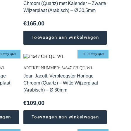
Chroom (Quartz) met Kalender – Zwarte
Wijzerplaat (Arabisch) – Ø 30,5mm
€
165,00
Toevoegen aan winkelwagen
it vergelijken
Uit vergelijken
W1
ARTIKELNUMMER: 34647 CH QU W1
oge
Jean Jacott, Verpleegster Horloge
plaat
Chroom (Quartz) – Witte Wijzerplaat
(Arabisch) – Ø 30mm
€
109,00
wagen
Toevoegen aan winkelwagen