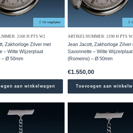
Uit vergelijken
U
MMER: 2160 H PTS W2
ARTIKELNUMMER: 2190 H PTS W
t, Zakhorloge Zilver met
Jean Jacott, Zakhorloge Zilver
e – Witte Wijzerplaat
Savonnette – Witte Wijzerplaat
) – Ø 50mm
(Romeins) – Ø 50mm
€
1.550,00
oegen aan winkelwagen
Toevoegen aan winkel