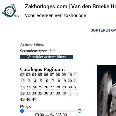
Zakhorloges.com | Van den Broeke Ho
Voor iedereen een zakhorloge
Actieve Filters
×
Secondenwijzer
:
Ja
Verwijder actieve filters
Catalogus Paginanr.
02
03
04
05
06
07
08
09
10
11
12
13
14
15
16
17
18
19
20
21
22
23
24
25
26
27
28
29
30
31
32
33
34
35
36
37
39
40
41
44
45
46
47
Prijs
€
0,00
—
€
4.385,00