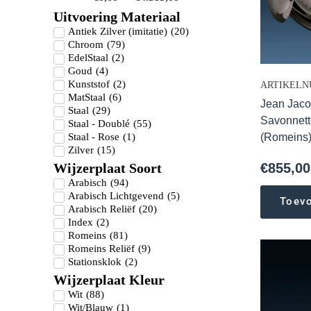
Uitvoering Materiaal
Antiek Zilver (imitatie)
(
20
)
Chroom
(
79
)
EdelStaal
(
2
)
Goud
(
4
)
Kunststof
(
2
)
ARTIKELNU
MatStaal
(
6
)
Jean Jacot
Staal
(
29
)
Savonnett
Staal - Doublé
(
55
)
Staal - Rose
(
1
)
(Romeins
Zilver
(
15
)
Wijzerplaat Soort
€
855,00
Arabisch
(
94
)
Arabisch Lichtgevend
(
5
)
Toev
Arabisch Reliëf
(
20
)
Index
(
2
)
Romeins
(
81
)
Romeins Reliëf
(
9
)
Stationsklok
(
2
)
Wijzerplaat Kleur
Wit
(
88
)
Wit/Blauw
(
1
)