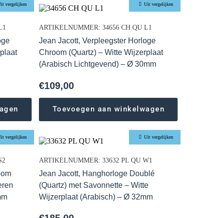
it vergelijken
Uit vergelijken
L1
ARTIKELNUMMER: 34656 CH QU L1
oge
Jean Jacott, Verpleegster Horloge
plaat
Chroom (Quartz) – Witte Wijzerplaat
(Arabisch Lichtgevend) – Ø 30mm
€
109,00
wagen
Toevoegen aan winkelwagen
it vergelijken
Uit vergelijken
S2
ARTIKELNUMMER: 33632 PL QU W1
oom
Jean Jacott, Hanghorloge Doublé
eren
(Quartz) met Savonnette – Witte
mm
Wijzerplaat (Arabisch) – Ø 32mm