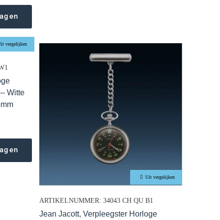
wagen
it vergelijken
W1
oge
– Witte
,5mm
wagen
Uit vergelijken
ARTIKELNUMMER: 34043 CH QU B1
Jean Jacott, Verpleegster Horloge