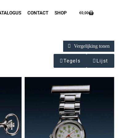
ATALOGUS
CONTACT
SHOP
€
0,00
Vergelijking tonen
Tegels
Lijst