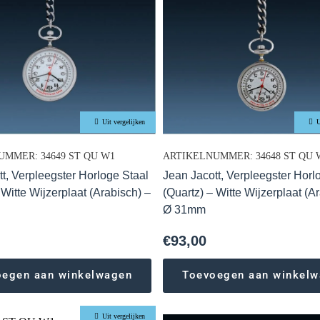
Uit vergelijken
U
UMMER: 34649 ST QU W1
ARTIKELNUMMER: 34648 ST QU 
t, Verpleegster Horloge Staal
Jean Jacott, Verpleegster Horl
 Witte Wijzerplaat (Arabisch) –
(Quartz) – Witte Wijzerplaat (A
m
Ø 31mm
€
93,00
oegen aan winkelwagen
Toevoegen aan winkel
Uit vergelijken