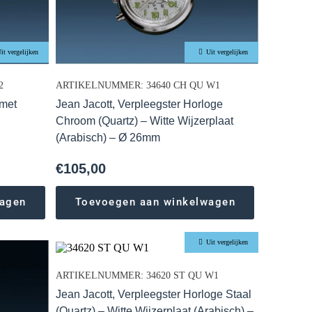
it vergelijken
Uit vergelijken
2
ARTIKELNUMMER: 34640 CH QU W1
 met
Jean Jacott, Verpleegster Horloge
Chroom (Quartz) – Witte Wijzerplaat
(Arabisch) – Ø 26mm
€
105,00
wagen
Toevoegen aan winkelwagen
Uit vergelijken
ARTIKELNUMMER: 34620 ST QU W1
Jean Jacott, Verpleegster Horloge Staal
(Quartz) – Witte Wijzerplaat (Arabisch) –