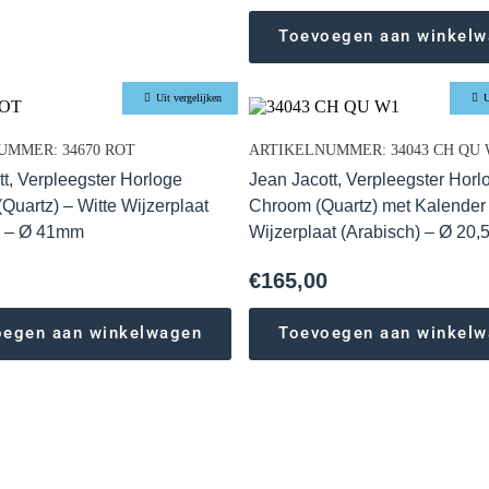
Toevoegen aan winkel
Uit vergelijken
U
UMMER: 34670 ROT
ARTIKELNUMMER: 34043 CH QU 
tt, Verpleegster Horloge
Jean Jacott, Verpleegster Horl
(Quartz) – Witte Wijzerplaat
Chroom (Quartz) met Kalender 
) – Ø 41mm
Wijzerplaat (Arabisch) – Ø 20
€
165,00
oegen aan winkelwagen
Toevoegen aan winkel