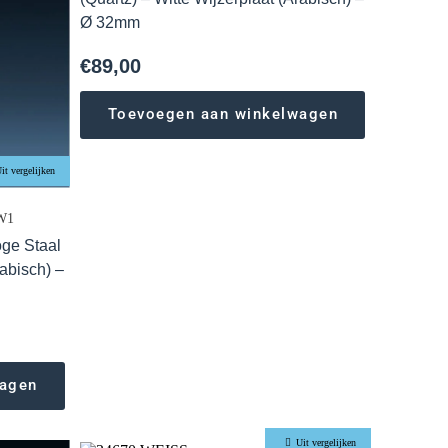
Ø 32mm
€
89,00
Toevoegen aan winkelwagen
it vergelijken
W1
oge Staal
rabisch) –
wagen
Uit vergelijken