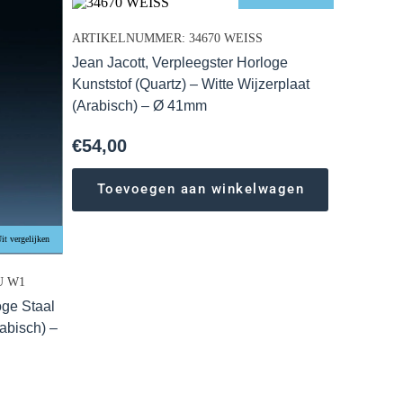
ARTIKELNUMMER: 34670 WEISS
Jean Jacott, Verpleegster Horloge
Kunststof (Quartz) – Witte Wijzerplaat
(Arabisch) – Ø 41mm
€
54,00
Toevoegen aan winkelwagen
it vergelijken
U W1
oge Staal
rabisch) –