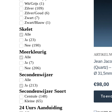
Wit/Grijs
(
1
)
Zilver
(
109
)
Zilver/Goud
(
6
)
Zwart
(
7
)
Zwart/Blauw
(
1
)
Skelet
Alle
Ja
(
23
)
Nee
(
190
)
Meerkleurig
ARTIKELN
Alle
Jean Jacot
Ja
(
7
)
(Quartz) –
Nee
(
206
)
Ø 31,5m
Secondenwijzer
Alle
€
98,00
Ja
(
213
)
Secondenwijzer Soort
Toev
Centrale
(
148
)
Kleine
(
65
)
24 Uurs Aanduiding