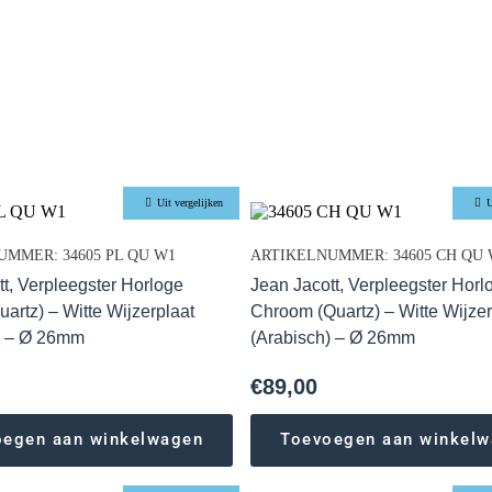
Uit vergelijken
U
MMER: 34605 PL QU W1
ARTIKELNUMMER: 34605 CH QU 
tt, Verpleegster Horloge
Jean Jacott, Verpleegster Horl
artz) – Witte Wijzerplaat
Chroom (Quartz) – Witte Wijzer
) – Ø 26mm
(Arabisch) – Ø 26mm
€
89,00
oegen aan winkelwagen
Toevoegen aan winkel