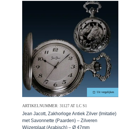
Uit vergelijken
ARTIKELNUMMER: 31127 AT LC S1
Jean Jacott, Zakhorloge Antiek Zilver (Imitatie)
met Savonnette (Paarden) – Zilveren
Wijzerplaat (Arabisch) – Ø 47mm