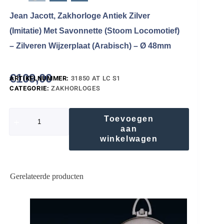
Jean Jacott, Zakhorloge Antiek Zilver
(Imitatie) Met Savonnette (Stoom Locomotief)
– Zilveren Wijzerplaat (Arabisch) – Ø 48mm
€
109,00
ARTIKELNUMMER:
31850 AT LC S1
CATEGORIE:
ZAKHORLOGES
Toevoegen
aan
winkelwagen
Gerelateerde producten