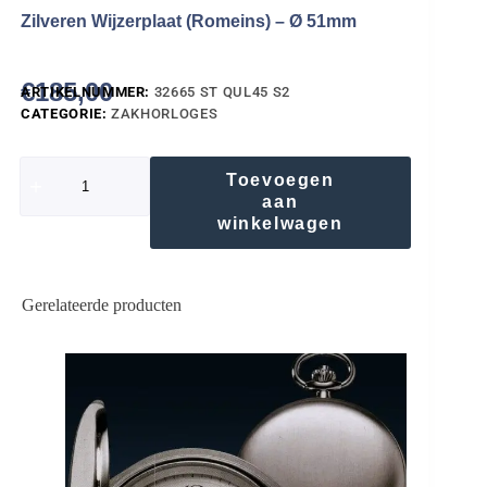
Zilveren Wijzerplaat (Romeins) – Ø 51mm
€
185,00
ARTIKELNUMMER:
32665 ST QUL45 S2
CATEGORIE:
ZAKHORLOGES
Toevoegen
aan
winkelwagen
Gerelateerde producten