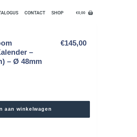
TALOGUS
CONTACT
SHOP
€
0,00
room
€
145,00
alender –
ch) – Ø 48mm
n aan winkelwagen