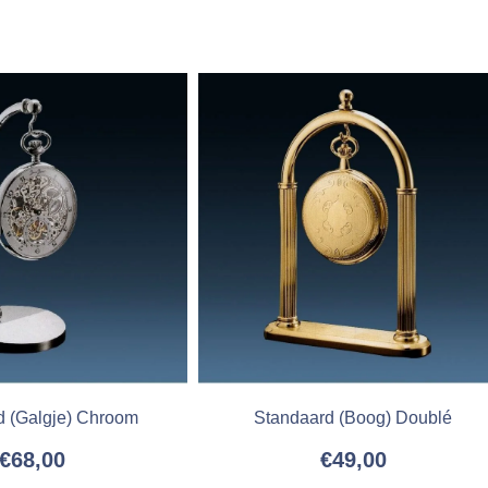
d (Galgje) Chroom
Standaard (Boog) Doublé
€
68,00
€
49,00