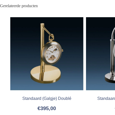
Gerelateerde producten
Standaard (Galgje) Doublé
Standaar
€
395,00