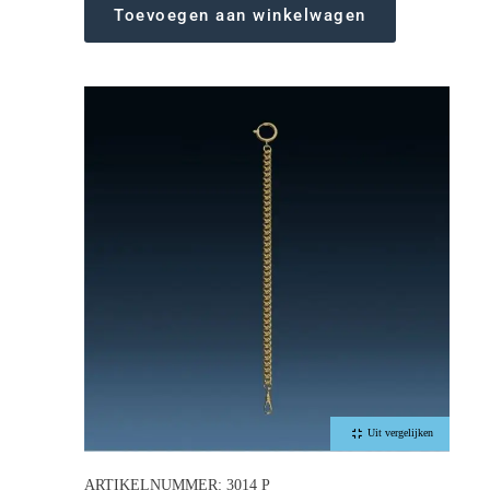
Toevoegen aan winkelwagen
Uit vergelijken
ARTIKELNUMMER: 3014 P