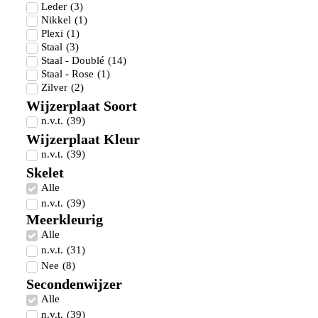
Leder
(
3
)
Nikkel
(
1
)
Plexi
(
1
)
Staal
(
3
)
Staal - Doublé
(
14
)
Staal - Rose
(
1
)
Zilver
(
2
)
Wijzerplaat Soort
n.v.t.
(
39
)
Wijzerplaat Kleur
n.v.t.
(
39
)
Skelet
Alle
n.v.t.
(
39
)
Meerkleurig
Alle
n.v.t.
(
31
)
Nee
(
8
)
Secondenwijzer
Alle
n.v.t.
(
39
)