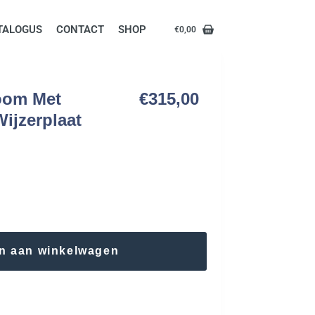
TALOGUS
CONTACT
SHOP
€
0,00
oom Met
€
315,00
ijzerplaat
n aan winkelwagen