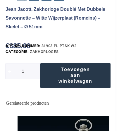
Jean Jacott, Zakhorloge Doublé Met Dubbele
Savonnette – Witte Wijzerplaat (Romeins) –
Skelet – Ø 51mm
€
385,00
ARTIKELNUMMER:
31903 PL PTSK W2
CATEGORIE:
ZAKHORLOGES
Toevoegen
aan
winkelwagen
Gerelateerde producten