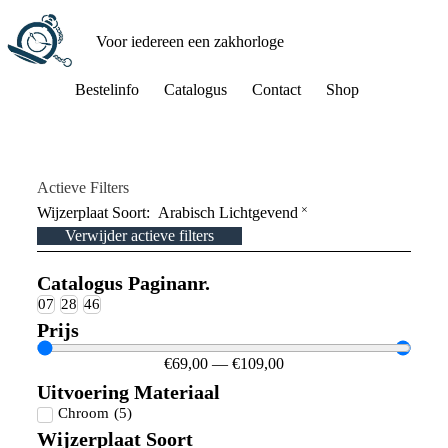
Voor iedereen een zakhorloge
Bestelinfo
Catalogus
Contact
Shop
Actieve Filters
×
Wijzerplaat Soort
:
Arabisch Lichtgevend
Verwijder actieve filters
Catalogus Paginanr.
07
28
46
Prijs
€
69,00
—
€
109,00
Uitvoering Materiaal
Chroom
(
5
)
Wijzerplaat Soort