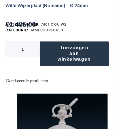
Witte Wijzerplaat (Romeins) – Ø 24mm
€
1.485,00
ARTIKELNUMMER:
7401 C QU W2
CATEGORIE:
DAMESHORLOGES
Toevoegen
aan
winkelwagen
Gerelateerde producten