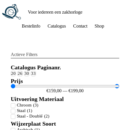
Voor iedereen een zakhorloge
Bestelinfo
Catalogus
Contact
Shop
Actieve Filters
Catalogus Paginanr.
20
26
30
33
Prijs
€
159,00
—
€
199,00
Uitvoering Materiaal
Chroom
(
3
)
Staal
(
1
)
Staal - Doublé
(
2
)
Wijzerplaat Soort
Arabisch
(
1
)