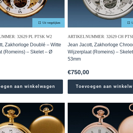
Uit vergelijken
U
MMER: 32629 PL PTSK W2
ARTIKELNUMMER: 32629 CH PTS
tt, Zakhorloge Doublé – Witte
Jean Jacott, Zakhorloge Chroo
at (Romeins) – Skelet – Ø
Wijzerplaat (Romeins) – Skelet
53mm
€
750,00
oegen aan winkelwagen
Toevoegen aan winkel