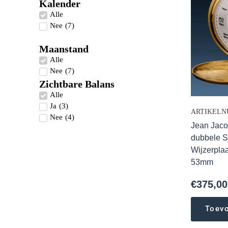
Kalender
Alle
Nee
(
7
)
Maanstand
Alle
Nee
(
7
)
Zichtbare Balans
Alle
Ja
(
3
)
ARTIKELNU
Nee
(
4
)
Jean Jaco
dubbele S
Wijzerplaa
53mm
€
375,00
Toev