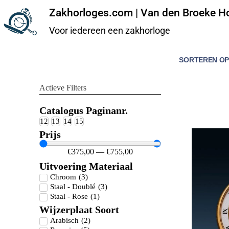
Zakhorloges.com | Van den Broeke Ho
Voor iedereen een zakhorloge
Actieve Filters
Catalogus Paginanr.
12
13
14
15
Prijs
€
375,00
—
€
755,00
Uitvoering Materiaal
Chroom
(
3
)
Staal - Doublé
(
3
)
Staal - Rose
(
1
)
Wijzerplaat Soort
Arabisch
(
2
)