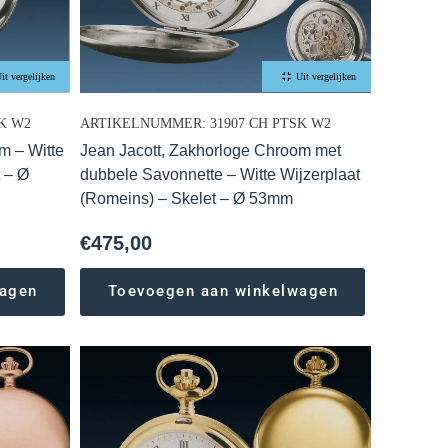
it vergelijken
Uit vergelijken
K W2
ARTIKELNUMMER: 31907 CH PTSK W2
m – Witte
Jean Jacott, Zakhorloge Chroom met
 – Ø
dubbele Savonnette – Witte Wijzerplaat
(Romeins) – Skelet – Ø 53mm
€
475,00
wagen
Toevoegen aan winkelwagen