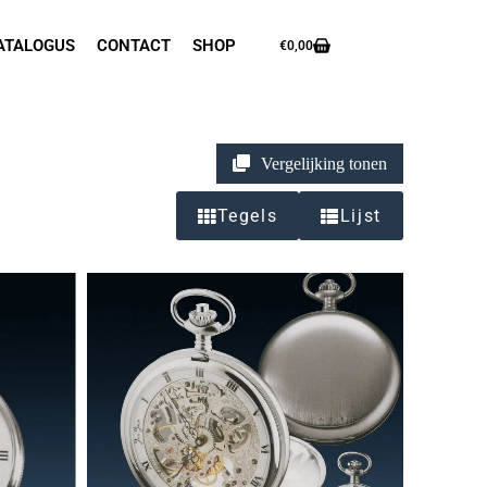
ATALOGUS
CONTACT
SHOP
€
0,00
Vergelijking tonen
Tegels
Lijst