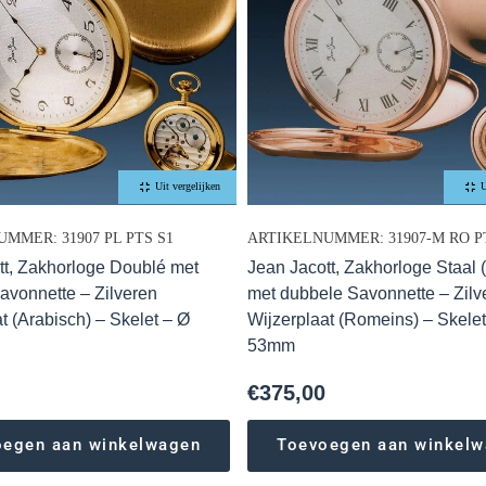
Uit vergelijken
U
MMER: 31907 PL PTS S1
ARTIKELNUMMER: 31907-M RO P
tt, Zakhorloge Doublé met
Jean Jacott, Zakhorloge Staal 
avonnette – Zilveren
met dubbele Savonnette – Zilv
t (Arabisch) – Skelet – Ø
Wijzerplaat (Romeins) – Skelet
53mm
€
375,00
oegen aan winkelwagen
Toevoegen aan winkel