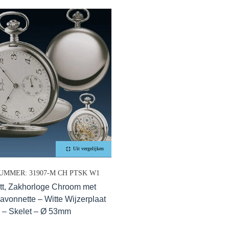
Uit vergelijken
UMMER: 31907-M CH PTSK W1
tt, Zakhorloge Chroom met
avonnette – Witte Wijzerplaat
) – Skelet – Ø 53mm