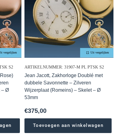
it vergelijken
Uit vergelijken
TSK S2
ARTIKELNUMMER: 31907-M PL PTSK S2
(Rose)
Jean Jacott, Zakhorloge Doublé met
eren
dubbele Savonnette – Zilveren
 – Ø
Wijzerplaat (Romeins) – Skelet – Ø
53mm
€
375,00
wagen
Toevoegen aan winkelwagen