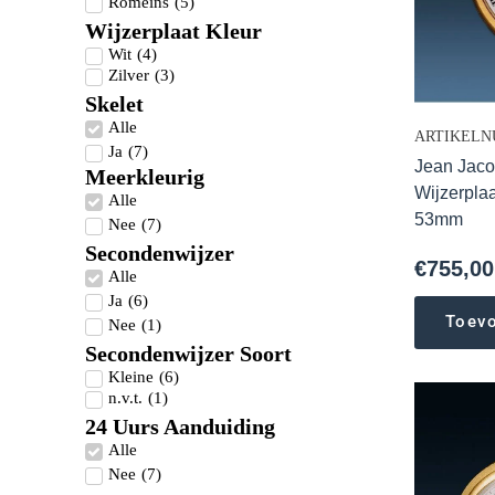
Romeins
(
5
)
Wijzerplaat Kleur
Wit
(
4
)
Zilver
(
3
)
Skelet
Alle
ARTIKELNU
Ja
(
7
)
Jean Jaco
Meerkleurig
Wijzerpla
Alle
53mm
Nee
(
7
)
Secondenwijzer
€
755,00
Alle
Ja
(
6
)
Toev
Nee
(
1
)
Secondenwijzer Soort
Kleine
(
6
)
n.v.t.
(
1
)
24 Uurs Aanduiding
Alle
Nee
(
7
)