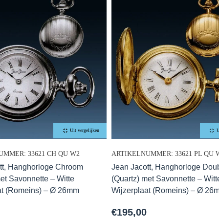
Uit vergelijken
U
UMMER: 33621 CH QU W2
ARTIKELNUMMER: 33621 PL QU 
tt, Hanghorloge Chroom
Jean Jacott, Hanghorloge Dou
met Savonnette – Witte
(Quartz) met Savonnette – Witt
at (Romeins) – Ø 26mm
Wijzerplaat (Romeins) – Ø 26
€
195,00