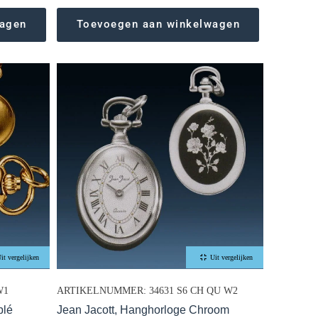
wagen
Toevoegen aan winkelwagen
it vergelijken
Uit vergelijken
W1
ARTIKELNUMMER: 34631 S6 CH QU W2
blé
Jean Jacott, Hanghorloge Chroom