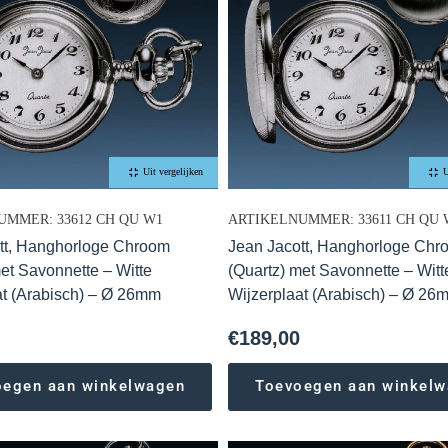
Uit vergelijken
U
UMMER: 33612 CH QU W1
ARTIKELNUMMER: 33611 CH QU 
tt, Hanghorloge Chroom
Jean Jacott, Hanghorloge Chr
met Savonnette – Witte
(Quartz) met Savonnette – Witt
at (Arabisch) – Ø 26mm
Wijzerplaat (Arabisch) – Ø 26
€
189,00
oegen aan winkelwagen
Toevoegen aan winkel