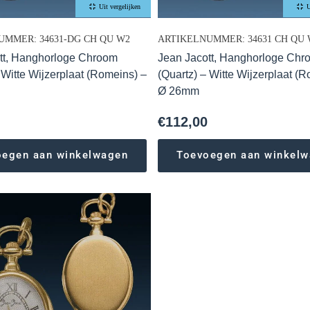
Uit vergelijken
U
UMMER: 34631-DG CH QU W2
ARTIKELNUMMER: 34631 CH QU 
tt, Hanghorloge Chroom
Jean Jacott, Hanghorloge Chr
 Witte Wijzerplaat (Romeins) –
(Quartz) – Witte Wijzerplaat (
Ø 26mm
€
112,00
oegen aan winkelwagen
Toevoegen aan winkel