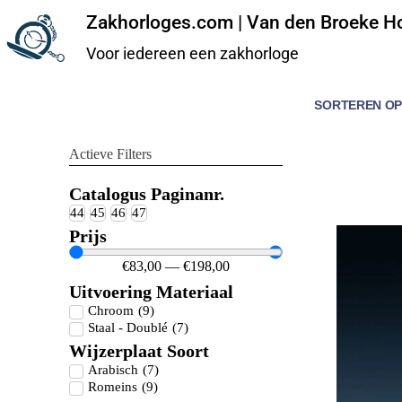
Zakhorloges.com | Van den Broeke Ho
Voor iedereen een zakhorloge
Actieve Filters
Catalogus Paginanr.
44
45
46
47
Prijs
€
83,00
—
€
198,00
Uitvoering Materiaal
Chroom
(
9
)
Staal - Doublé
(
7
)
Wijzerplaat Soort
Arabisch
(
7
)
Romeins
(
9
)