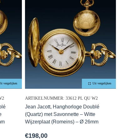
it vergelijken
Uit vergelijken
W2
ARTIKELNUMMER: 33612 PL QU W2
blé
Jean Jacott, Hanghorloge Doublé
e
(Quartz) met Savonnette – Witte
mm
Wijzerplaat (Romeins) – Ø 26mm
€
198,00