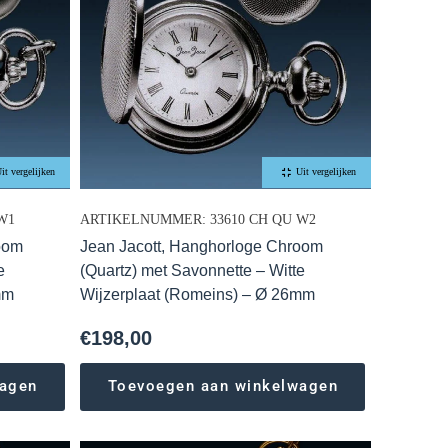
it vergelijken
Uit vergelijken
W1
ARTIKELNUMMER: 33610 CH QU W2
oom
Jean Jacott, Hanghorloge Chroom
e
(Quartz) met Savonnette – Witte
mm
Wijzerplaat (Romeins) – Ø 26mm
€
198,00
wagen
Toevoegen aan winkelwagen