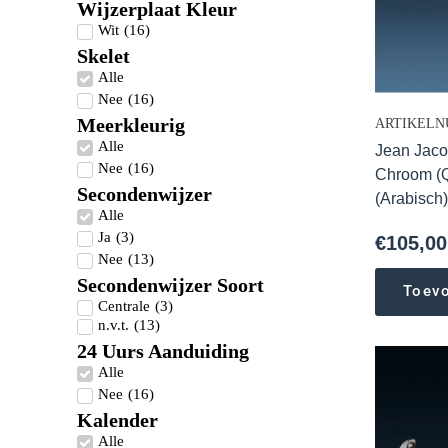
Wijzerplaat Kleur
Wit
(
16
)
Skelet
Alle
Nee
(
16
)
Meerkleurig
ARTIKELN
Alle
Jean Jaco
Nee
(
16
)
Chroom (Q
Secondenwijzer
(Arabisch
Alle
Ja
(
3
)
€
105,00
Nee
(
13
)
Secondenwijzer Soort
Toev
Centrale
(
3
)
n.v.t.
(
13
)
24 Uurs Aanduiding
Alle
Nee
(
16
)
Kalender
Alle