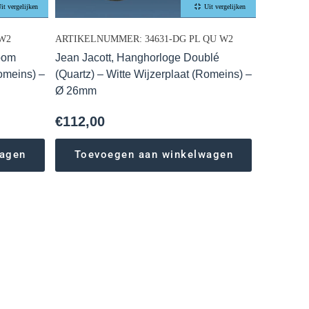
it vergelijken
Uit vergelijken
W2
ARTIKELNUMMER: 34631-DG PL QU W2
oom
Jean Jacott, Hanghorloge Doublé
Romeins) –
(Quartz) – Witte Wijzerplaat (Romeins) –
Ø 26mm
€
112,00
wagen
Toevoegen aan winkelwagen