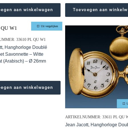
oegen aan winkelwagen
Toevoegen aan winkel
Uit vergelijken
MMER: 33610 PL QU W1
tt, Hanghorloge Doublé
met Savonnette – Witte
at (Arabisch) – Ø 26mm
oegen aan winkelwagen
U
ARTIKELNUMMER: 33611 PL QU 
Jean Jacott, Hanghorloge Dou