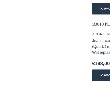
Toev
ARTIKELNU
Jean Jaco
(Quartz) 
Wijzerpla
€
198,00
Toev