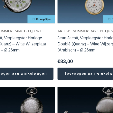
Uit vergelijken
U
UMMER: 34640 CH QU W1
ARTIKELNUMMER: 34605 PL QU 
tt, Verpleegster Horloge
Jean Jacott, Verpleegster Horl
uartz) – Witte Wijzerplaat
Doublé (Quartz) – Witte Wijzer
) – Ø 26mm
(Arabisch) – Ø 26mm
€
83,00
oegen aan winkelwagen
Toevoegen aan winkel