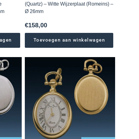
e
(Quartz) – Witte Wijzerplaat (Romeins) –
mm
Ø 26mm
€
158,00
wagen
Toevoegen aan winkelwagen