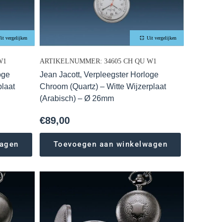
it vergelijken
Uit vergelijken
W1
ARTIKELNUMMER: 34605 CH QU W1
oge
Jean Jacott, Verpleegster Horloge
plaat
Chroom (Quartz) – Witte Wijzerplaat
(Arabisch) – Ø 26mm
€
89,00
wagen
Toevoegen aan winkelwagen