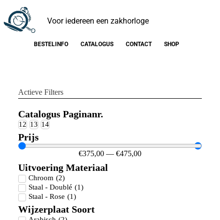
Voor iedereen een zakhorloge
BESTELINFO
CATALOGUS
CONTACT
SHOP
Actieve Filters
Catalogus Paginanr.
12
13
14
Prijs
€
375,00
—
€
475,00
Uitvoering Materiaal
Chroom
(
2
)
Staal - Doublé
(
1
)
Staal - Rose
(
1
)
Wijzerplaat Soort
Arabisch
(
2
)